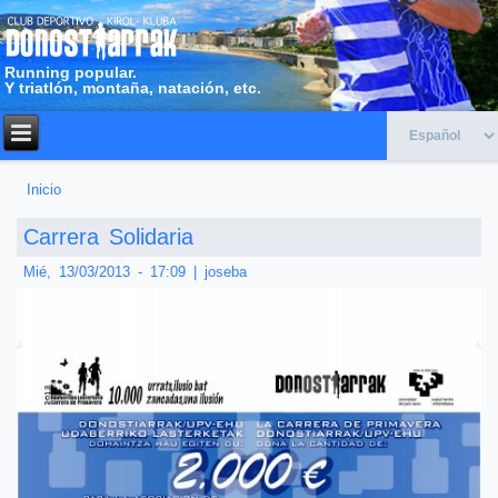
Running popular.
Y triatlón, montaña, natación, etc.
Inicio
Usted está aquí
Carrera Solidaria
Mié, 13/03/2013 - 17:09
|
joseba