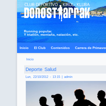
Running popular.
Y triatlón, montaña, natación, etc.
Inicio
El Club
Contenidos
Carrera de Primave
Inicio
Usted está aquí
Deporte Salud
Lun, 22/10/2012 - 13:15
|
admin