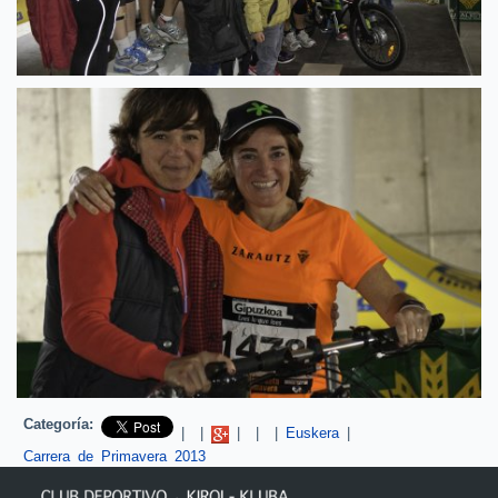
Categoría:
Pinterest
|
|
|
|
|
Euskera
|
Carrera de Primavera 2013