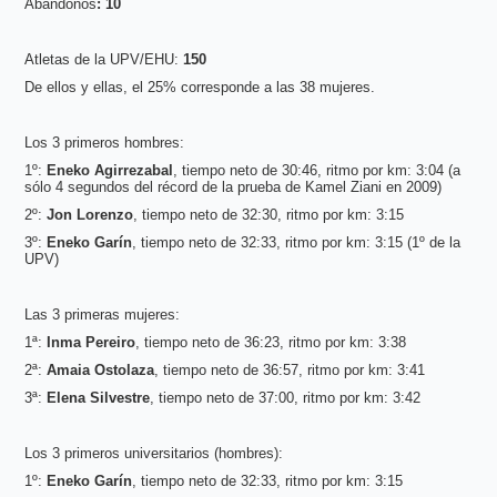
Abandonos
: 10
Atletas de la UPV/EHU:
150
De ellos y ellas, el 25% corresponde a las 38 mujeres.
Los 3 primeros hombres:
1º:
Eneko Agirrezabal
, tiempo neto de 30:46, ritmo por km: 3:04 (a
sólo 4 segundos del récord de la prueba de Kamel Ziani en 2009)
2º:
Jon Lorenzo
, tiempo neto de 32:30, ritmo por km: 3:15
3º:
Eneko Garín
, tiempo neto de 32:33, ritmo por km: 3:15 (1º de la
UPV)
Las 3 primeras mujeres:
1ª:
Inma Pereiro
, tiempo neto de 36:23, ritmo por km: 3:38
2ª:
Amaia Ostolaza
, tiempo neto de 36:57, ritmo por km: 3:41
3ª:
Elena Silvestre
, tiempo neto de 37:00, ritmo por km: 3:42
Los 3 primeros universitarios (hombres):
1º:
Eneko Garín
, tiempo neto de 32:33, ritmo por km: 3:15