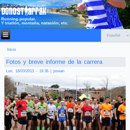
Running popular.
Y triatlón, montaña, natación, etc.
Inicio
Usted está aquí
Fotos y breve informe de la carrera
Lun, 18/03/2013 - 19:36
|
josean