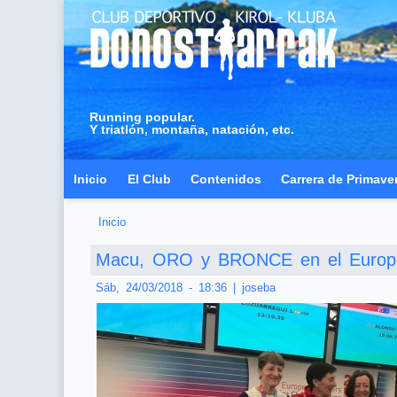
Running popular.
Y triatlón, montaña, natación, etc.
Inicio
El Club
Contenidos
Carrera de Primave
Inicio
Usted está aquí
Macu, ORO y BRONCE en el Europ
Sáb, 24/03/2018 - 18:36
|
joseba