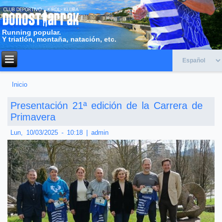
Running popular.
Y triatlón, montaña, natación, etc.
Inicio
Usted está aquí
Presentación 21ª edición de la Carrera de
Primavera
Lun, 10/03/2025 - 10:18
|
admin