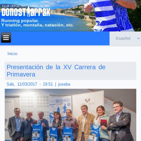
Running popular.
Y triatlón, montaña, natación, etc.
Inicio
Usted está aquí
Presentación de la XV Carrera de
Primavera
Sáb, 11/03/2017 - 19:51
|
joseba