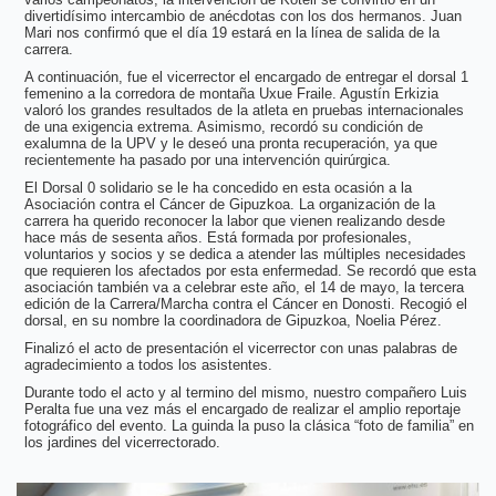
divertidísimo intercambio de anécdotas con los dos hermanos. Juan
Mari nos confirmó que el día 19 estará en la línea de salida de la
carrera.
A continuación, fue el vicerrector el encargado de entregar el dorsal 1
femenino a la corredora de montaña Uxue Fraile. Agustín Erkizia
valoró los grandes resultados de la atleta en pruebas internacionales
de una exigencia extrema. Asimismo, recordó su condición de
exalumna de la UPV y le deseó una pronta recuperación, ya que
recientemente ha pasado por una intervención quirúrgica.
El Dorsal 0 solidario se le ha concedido en esta ocasión a la
Asociación contra el Cáncer de Gipuzkoa. La organización de la
carrera ha querido reconocer la labor que vienen realizando desde
hace más de sesenta años. Está formada por profesionales,
voluntarios y socios y se dedica a atender las múltiples necesidades
que requieren los afectados por esta enfermedad. Se recordó que esta
asociación también va a celebrar este año, el 14 de mayo, la tercera
edición de la Carrera/Marcha contra el Cáncer en Donosti. Recogió el
dorsal, en su nombre la coordinadora de Gipuzkoa, Noelia Pérez.
Finalizó el acto de presentación el vicerrector con unas palabras de
agradecimiento a todos los asistentes.
Durante todo el acto y al termino del mismo, nuestro compañero Luis
Peralta fue una vez más el encargado de realizar el amplio reportaje
fotográfico del evento. La guinda la puso la clásica “foto de familia” en
los jardines del vicerrectorado.