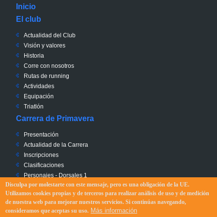
Inicio
El club
Actualidad del Club
Visión y valores
Historia
Corre con nosotros
Rutas de running
Actividades
Equipación
Triatlón
Carrera de Primavera
Presentación
Actualidad de la Carrera
Inscripciones
Clasificaciones
Personajes - Dorsales 1
Disculpa por molestarte con este mensaje, pero es una obligación de la UE.
Solidaridad - Dorsales 0
Utilizamos cookies propias y de terceros para realizar análisis de uso y de medición
Recorrido
de nuestra web para mejorar nuestros servicios. Si continúas navegando,
Reglamento
Más información
consideramos que aceptas su uso.