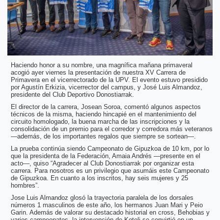
Haciendo honor a su nombre, una magnífica mañana primaveral
acogió ayer viernes la presentación de nuestra XV Carrera de
Primavera en el vicerrectorado de la UPV.
El evento estuvo presidido
por Agustín Erkizia, vicerrector del campus, y José Luis Almandoz,
presidente del Club Deportivo Donostiarrak.
El director de la carrera, Josean Soroa, comentó algunos aspectos
técnicos de la misma, haciendo hincapié en el mantenimiento del
circuito homologado, la buena marcha de las inscripciones y la
consolidación de un premio para el corredor y corredora más veteranos
—además, de los importantes regalos que siempre se sortean—.
La prueba continúa siendo Campeonato de Gipuzkoa de 10 km, por lo
que la presidenta de la Federación, Amaia Andrés —presente en el
acto—, quiso “Agradecer al Club Donostiarrak por organizar esta
carrera. Para nosotros es un privilegio que asumáis este Campeonato
de Gipuzkoa. En cuanto a los inscritos, hay seis mujeres y 25
hombres”.
Jose Luis Almandoz glosó la trayectoria paralela de los dorsales
números 1 masculinos de este año, los hermanos Juan Mari y Peio
Garin. Además de valorar su destacado historial en cross, Behobias y
varios campeonatos, la intervención de Koteli se convirtió en un