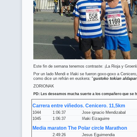
Este fin de semana tenemos contraste: ¡La Rioja y Groenl
Por un lado Mendi e Iñaki se fueron goxo-goxo a Cenicero,
como dice un refrán en euskera: "
gustoko tokian aldapar
ZORIONAK
PD: Les deseamos mucha suerte a los compañero que se han
Carrera entre viñedos. Cenicero. 11,5km
1044
1:06:37
Jose ignacio Mendizabal
1045
1:06:37
Iñaki Eizaguirre
Media maraton The Polar circle Marathon
2:49:26
Jesus Eguimendia