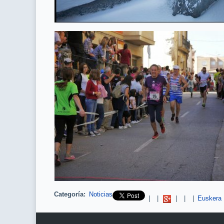
Categoría:
Noticias
Pinterest
|
|
|
|
|
Euskera