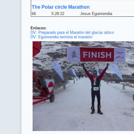
The Polar circle Marathon
66
5:28:22
Jesus Eguimendia
Enlaces:
DV: Preparado para el Maratón del glaciar ártico
DV: Eguimendia termina el maratón