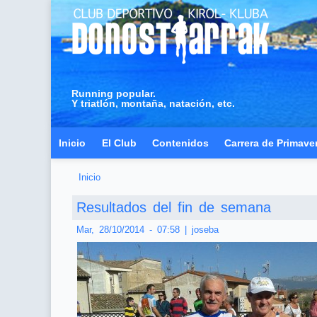
Running popular.
Y triatlón, montaña, natación, etc.
Inicio
El Club
Contenidos
Carrera de Primave
Inicio
Usted está aquí
Resultados del fin de semana
Mar, 28/10/2014 - 07:58
|
joseba