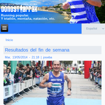
Running popular.
Y triatlón, montaña, natación, etc.
Inicio
Usted está aquí
Resultados del fin de semana
Mar, 13/05/2014 - 21:18
|
joseba