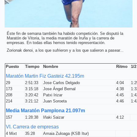
Éste fin de semana también ha habido competición. Se disputó la
Maratón de Vitoria, la media maratón de Iruña y la carrera de
empresas. En todas ellas hemos tenido representación.
Zorionak denoi, a los que sufrieron y a los que salieron a pasear...
Puesto
Tiempo
Nombre
Ritmo
1/2
Maratón Martin Fiz Gasteiz 42.195m
29
2:51:33
Jose Carlos Delgado
4:04
1:2
173
3:15:18
Jose Ángel Bernal
4:38
1:3
208
3:20:42
Patxi Irizar
4:45
1:4
214
3:21:12
Juan Soroeta
4:46
1:4
Media Maratón Pamplona 21.097m
157
1:28:38
Iñaki Saizar
4:12
VI. Carrera de empresas
4 Mixt
35:28
Amaia Zuloaga (KSB Itur)