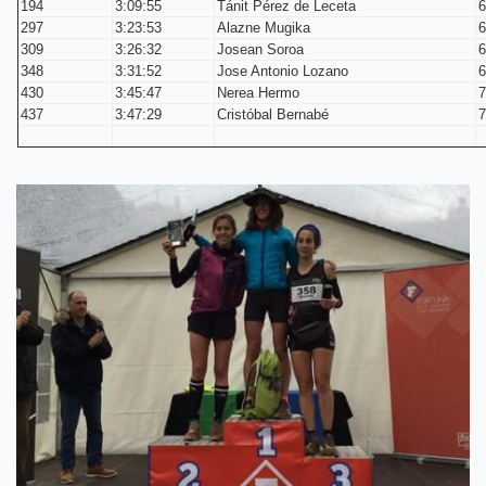
194
3:09:55
Tánit Pérez de Leceta
6
297
3:23:53
Alazne Mugika
6
309
3:26:32
Josean Soroa
6
348
3:31:52
Jose Antonio Lozano
6
430
3:45:47
Nerea Hermo
7
437
3:47:29
Cristóbal Bernabé
7