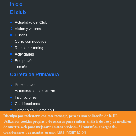
Inicio
El club
Actualidad del Club
Visión y valores
Historia
Corre con nosotros
Rutas de running
Actividades
Equipación
Triatlón
Carrera de Primavera
Presentación
Actualidad de la Carrera
Inscripciones
Clasificaciones
Personajes - Dorsales 1
Disculpa por molestarte con este mensaje, pero es una obligación de la UE.
Solidaridad - Dorsales 0
Utilizamos cookies propias y de terceros para realizar análisis de uso y de medición
Recorrido
de nuestra web para mejorar nuestros servicios. Si continúas navegando,
Reglamento
Más información
consideramos que aceptas su uso.