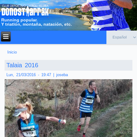
Running popular.
Y triatlón, montaña, natación, etc.
Inicio
Usted está aquí
Talaia 2016
Lun, 21/03/2016 - 19:47
|
joseba