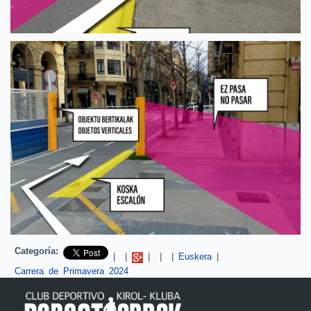
Categoría:
Pinterest
|
|
|
|
|
Euskera
|
Carrera de Primavera 2024