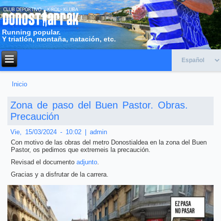
Running popular.
Y triatlón, montaña, natación, etc.
Inicio
Usted está aquí
Zona de paso del Buen Pastor. Obras.
Precaución
Vie, 15/03/2024 - 10:02
|
admin
Con motivo de las obras del metro Donostialdea en la zona del Buen
Pastor, os pedimos que extremeis la precaución.
Revisad el documento
adjunto
.
Gracias y a disfrutar de la carrera.